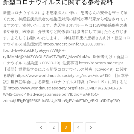
新型コロナウイルスに関する参考資料
新型コロナウイルスによる感染拡大に伴い、患者さんの安全を守って頂
くため、神経筋疾患患者の感染症対策の情報が専門家から報告されてい
ますので、添付いたします。先天性ミオパチーをはじめ神経筋疾患の患
者や家族、医療者、介護者など関係者には参考にして頂けたらと存じま
す。よろしくお願いいたします。 神経筋疾患の患者さん向け：新型コロ
ナウイルス感染症対策 https://mdcst.jp/info/2020033001/?
fbclid=IwAR3u6LR1ye6yyv77WtjPH-
ryfMMAlAjJXMdZYWOhEGb97V9p5V_MvwQLbMw 医療者向け：新型コ
ロナウイルス感染症（COVID-19）注意事項 https://doctors.mdcst.jp/
【英語】世界筋学会による新型コロナウイルス肺炎（Covid-19）に関す
る助言 https://www.worldmusclesociety.org/news/view/150 【日本語
訳】世界筋学会による新型コロナウイルス肺炎（Covid-19）に関する助
言 https://www.worldmusclesociety.org/files/COVID19/2020-03-28-
WMS-Covid-19-advice-Japanese.pdf?fbclid=IwAR1bQ-
zdmutjUEigEQjSP5KEdxGNUgKRhn9gEVmbFTkD_VBKLlu3DlTqCRQ
2
3
4