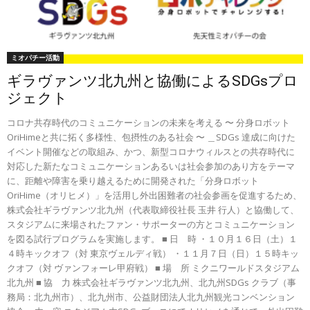
ミオパチー活動
ギラヴァンツ北九州と協働によるSDGsプロ
ジェクト
コロナ共存時代のコミュニケーションの未来を考える 〜 分⾝ロボット
OriHimeと共に拓く多様性、包摂性のある社会 〜 ＿SDGs 達成に向けた
イベント開催などの取組み、かつ、新型コロナウィルスとの共存時代に
対応した新たなコミュニケーションあるいは社会参加のあり⽅をテーマ
に、距離や障害を乗り越えるために開発された「分⾝ロボット
OriHime（オリヒメ）」を活用し外出困難者の社会参画を促進するため、
株式会社ギラヴァンツ北九州（代表取締役社長 玉井 行人）と協働して、
スタジアムに来場されたファン・サポーターの方とコミュニケーション
を図る試⾏プログラムを実施します。 ■ ⽇ 時 ・１０月１６日（土）１
４時キックオフ（対 東京ヴェルディ戦） ・１１月７日（日）１５時キッ
クオフ（対 ヴァンフォーレ甲府戦） ■ 場 所 ミクニワールドスタジアム
北九州 ■ 協 力 株式会社ギラヴァンツ北九州、北九州SDGs クラブ（事
務局：北九州市）、北九州市、公益財団法人北九州観光コンベンション