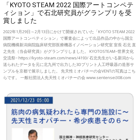
「KYOTO STEAM 2022 国際アートコンペテ
ィション」で石北研究員がグランプリを受
賞しました
2022年1月29日～2月13日にかけて開催されていた「KYOTO STEAM 2022
国際アートコンペティション」で審査会によって出品作品の中から国立
病院機構新潟病院臨床研究部医療機器イノベーション研究室 室長 石北 直
之先生（当会研究員）がグランプリしました。 KYOTOSTEAM−世界文化
交流祭− https://kyoto-steam.com/news/4193/ 石北先生がいる新潟から
送られたデータを元に北九州で出力した3Dプリント人工呼吸器の造形サ
ンプルを京都で展示しました。 先天性ミオパチーの会VENTの写真はこち
らです。 一般社団法人先天性ミオパチーの会 www.sentensei308.com