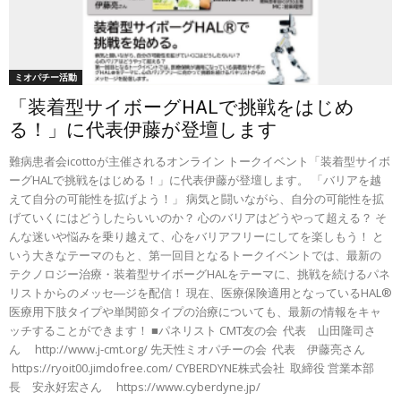
ミオパチー活動
「装着型サイボーグHALで挑戦をはじめ
る！」に代表伊藤が登壇します
難病患者会icottoが主催されるオンライン トークイベント「装着型サイボ
ーグHALで挑戦をはじめる！」に代表伊藤が登壇します。 「バリアを越
えて自分の可能性を拡げよう！」 病気と闘いながら、自分の可能性を拡
げていくにはどうしたらいいのか？ 心のバリアはどうやって超える？ そ
んな迷いや悩みを乗り越えて、心をバリアフリーにしてを楽しもう！ と
いう大きなテーマのもと、第一回目となるトークイベントでは、最新の
テクノロジー治療・装着型サイボーグHALをテーマに、挑戦を続けるパネ
リストからのメッセ―ジを配信！ 現在、医療保険適用となっているHAL®
医療用下肢タイプや単関節タイプの治療についても、最新の情報をキャ
ッチすることができます！ ■パネリスト CMT友の会 代表 山田隆司さ
ん http://www.j-cmt.org/ 先天性ミオパチーの会 代表 伊藤亮さん
https://ryoit00.jimdofree.com/ CYBERDYNE株式会社 取締役 営業本部
長 安永好宏さん https://www.cyberdyne.jp/