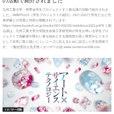
の活動で紹介されました
九州工業大学・明専会学生プロジェクトすぐ創る課の活動で紹介されま
した。AMBITIOUS（学生プロジェクトの紹介）2021-2022で学生たちと代
表伊藤との写真と内容が掲載されています。
https://www.kyutech.ac.jp/media/001/202205/ambitious2022.pdfすぐ創
る課は、九州工業大学大学院生命体工学研究科の学生が率いる学生プロ
ジェクトで高齢者や障がい者を始めとする個別性が高く研究やビジネス
として非常に取り扱いにくいニーズに応えるために設立した学生団体で
す。 一般社団法人先天性ミオパチーの会 www.sentensei308.com
ミオパチー活動