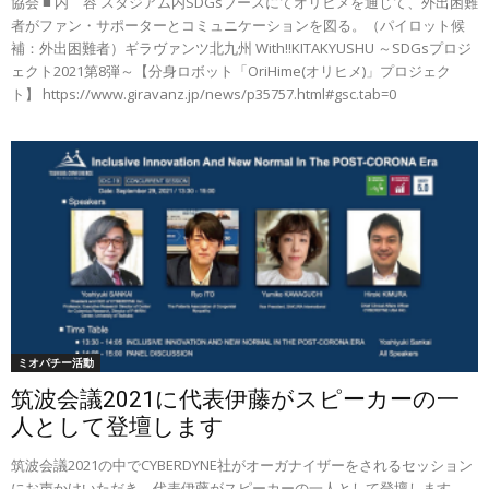
協会 ■ 内 容 スタジアム内SDGsブースにてオリヒメを通じて、外出困難
者がファン・サポーターとコミュニケーションを図る。（パイロット候
補：外出困難者）ギラヴァンツ北九州 With!!KITAKYUSHU ～SDGsプロジ
ェクト2021第8弾～【分身ロボット「OriHime(オリヒメ)」プロジェク
ト】 https://www.giravanz.jp/news/p35757.html#gsc.tab=0
ミオパチー活動
筑波会議2021に代表伊藤がスピーカーの一
人として登壇します
筑波会議2021の中でCYBERDYNE社がオーガナイザーをされるセッション
にお声かけいただき、代表伊藤がスピーカーの一人として登壇します。