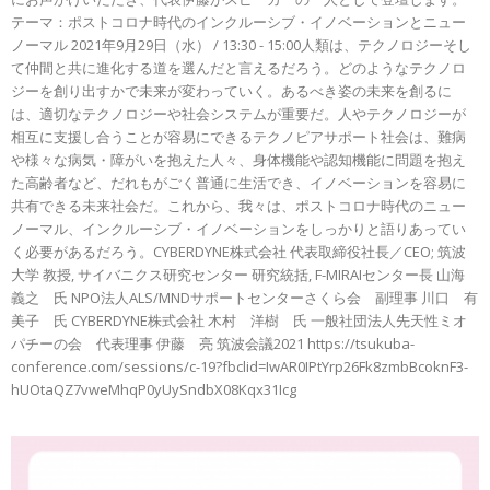
テーマ：ポストコロナ時代のインクルーシブ・イノベーションとニュー
ノーマル 2021年9月29日（水） / 13:30 - 15:00人類は、テクノロジーそし
て仲間と共に進化する道を選んだと言えるだろう。どのようなテクノロ
ジーを創り出すかで未来が変わっていく。あるべき姿の未来を創るに
は、適切なテクノロジーや社会システムが重要だ。人やテクノロジーが
相互に支援し合うことが容易にできるテクノピアサポート社会は、難病
や様々な病気・障がいを抱えた人々、身体機能や認知機能に問題を抱え
た高齢者など、だれもがごく普通に生活でき、イノベーションを容易に
共有できる未来社会だ。これから、我々は、ポストコロナ時代のニュー
ノーマル、インクルーシブ・イノベーションをしっかりと語りあってい
く必要があるだろう。CYBERDYNE株式会社 代表取締役社長／CEO; 筑波
大学 教授, サイバニクス研究センター 研究統括, F-MIRAIセンター長 山海
義之 氏 NPO法人ALS/MNDサポートセンターさくら会 副理事 川口 有
美子 氏 CYBERDYNE株式会社 木村 洋樹 氏 一般社団法人先天性ミオ
パチーの会 代表理事 伊藤 亮 筑波会議2021 https://tsukuba-
conference.com/sessions/c-19?fbclid=IwAR0IPtYrp26Fk8zmbBcoknF3-
hUOtaQZ7vweMhqP0yUySndbX08Kqx31Icg