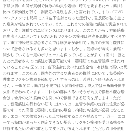
下脂肪層に血管が貧弱で抗原の動員や処理に時間を要するため，筋注に
比べて有効性が低く，副反応の発現も多いと言われています1)．COVID-
19ワクチンでも肥満により皮下注射となった症例で，副反応が強く生じ
た症例が報告されています2)．また，これまでの治験は筋注で実施されて
おり，皮下注射でのエビデンスはありません．このことから，神経筋疾
患患者さんにおいてもCOVID-19ワクチンの接種は筋注を原則とすべきで
す．重症神経筋疾患患者さんでは筋萎縮が著明で，筋注の実施可能性に
ついて懸念される方も多いと思います．しかし，筋線維が著明に萎縮・
減少していても一定のボリュームを保っていることが多く（図１)，ほと
んどの患者さんでは筋注が実施可能です．萎縮筋でも血管組織は保たれ
ていることから(図２,３)，皮下注射に比べれば安全性・有効性は高いと思
われます．このため，国内外の学会や患者会の推奨において，筋萎縮を
理由にワクチン接種を勧めないとするものは，渉猟した限り認められま
せん． 一般的に，筋注は小児では大腿前外側部，成人では三角筋外側中
央部で行われています．これらの部位のるいそうが高度で接種不能な場
合は，全身のどの筋肉でも良いので接種できる筋肉を探します．ただ
し，普段筋注を行わない筋肉においては，血管や神経の走行に注意が必
要です．また高度に萎縮した筋肉の場合，拘縮にも注意が必要になるた
め，エコーでの検索を行った上で接種することを勧めます． 万一，エコ
ーでも筋肉がまったく同定できない場合，ワクチン接種を受ける機会を
維持するための選択肢として皮下注が考えられます（ただし適用外使用