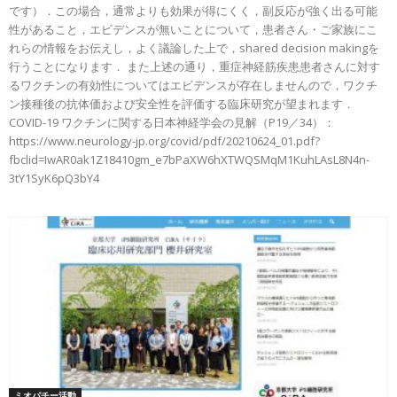
です）．この場合，通常よりも効果が得にくく，副反応が強く出る可能
性があること，エビデンスが無いことについて，患者さん・ご家族にこ
れらの情報をお伝えし，よく議論した上で，shared decision makingを
行うことになります． また上述の通り，重症神経筋疾患患者さんに対す
るワクチンの有効性についてはエビデンスが存在しませんので，ワクチ
ン接種後の抗体価および安全性を評価する臨床研究が望まれます．
COVID-19 ワクチンに関する日本神経学会の見解（P19／34）：
https://www.neurology-jp.org/covid/pdf/20210624_01.pdf?
fbclid=IwAR0ak1Z18410gm_e7bPaXW6hXTWQSMqM1KuhLAsL8N4n-
3tY1SyK6pQ3bY4
ミオパチー活動