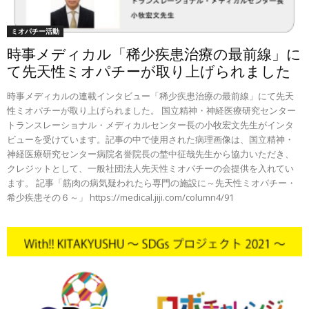
ミオパチー活動
時事メディカル「稀少疾患治療の最前線」に
て先天性ミオパチーが取り上げられました
時事メディカルの連載インタビュー「稀少疾患治療の最前線」にて先天
性ミオパチーが取り上げられました。 国立精神・神経医療研究センター
トランスレーショナル・メディカルセンター長の小牧宏文先生がインタ
ビューを受けています。記事の中で使用された病理画像は、国立精神・
神経医療研究センター病院名誉院長の埜中征哉先生から協力いただき、
クレジットとして、一般社団法人先天性ミオパチーの会提供を入れてい
ます。 記事「筋肉の病気疑われたら専門の施設に～先天性ミオパチー・
希少疾患その６～」 https://medical.jiji.com/column4/91