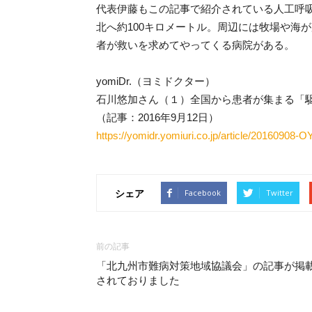
ー
代表伊藤もこの記事で紹介されている人工呼
北へ約100キロメートル。周辺には牧場や海
の
者が救いを求めてやってくる病院がある。
yomiDr.（ヨミドクター）
会
石川悠加さん（１）全国から患者が集まる「
（記事：2016年9月12日）
https://yomidr.yomiuri.co.jp/article/20160908
シェア
Facebook
Twitter
前の記事
「北九州市難病対策地域協議会」の記事が掲
されておりました