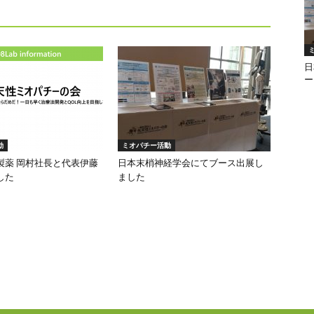
日
ー
動
ミオパチー活動
製薬 岡村社長と代表伊藤
日本末梢神経学会にてブース出展し
した
ました