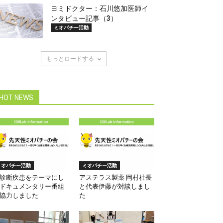
ヨミドクター：石川悠加医師イ
ンタビュー記事（3）
ミオパチー活動
もっとロードする
HOT NEWS
ミオパチー活動
ミオパチー活動
診断疾患をテーマにし
アステラス製薬 岡村社長
ドキュメンタリー番組
と代表伊藤が対談しまし
協力しました
た