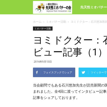
先
先天性ミオパチー
天
ホーム
ミオパチー活動
ヨミドクター：石川悠加医
ミオパチー活動
性
ヨミドクター：
ビュー記事（1
ミ
2016年9月13日
オ
フェイスブックでシェア
ツイッターで
パ
当会顧問でもある石川悠加先生が読売新聞の
まれました。全4回に渡ってインタビュー記事
チ
記事をシェアしております。