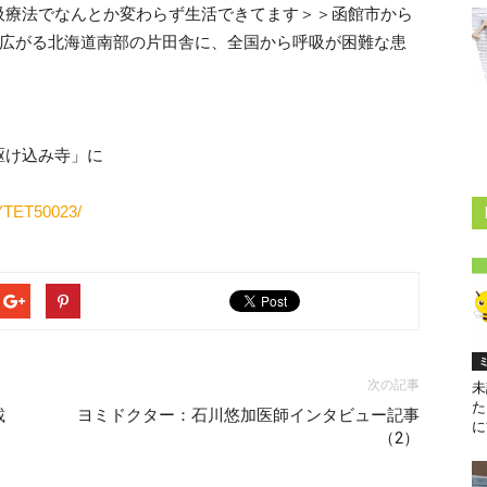
吸療法でなんとか変わらず生活できてます＞＞函館市から
が広がる北海道南部の片田舎に、全国から呼吸が困難な患
駆け込み寺」に
-OYTET50023/
次の記事
未
た
載
ヨミドクター：石川悠加医師インタビュー記事
に
（2）